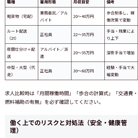
職種
雇用形態
月収目安
備考
業務委託／アル
歩合制多し、稼
軽貨物（宅配）
20〜40万円
バイト
働次第で変動
ルート配送
手当・残業によ
正社員
22〜35万円
（2t）
り上下
夜間仕分け＋配
アルバイト／派
20〜35万円
深夜手当で増加
送
遣
中型・大型（代
経験・手当で大
正社員
30〜60万円
走）
幅変動
求人比較時は「月間稼働時間」「歩合の計算式」「交通費・
燃料補助の有無」を必ず確認してください。
働く上でのリスクと対処法（安全・健康管
理）