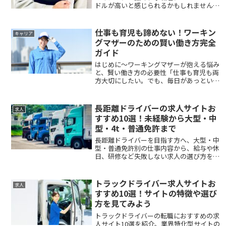
ドルが高いと感じられるかもしれません。
しかし、成功事例を分析することで、内定
獲得のポイントが見えてきます。本記事で
は、運転手転職が難しいとされる理由と、
仕事も育児も諦めない！ワーキン
キャリア
実際に内定を獲得した方々の成功事例か
グマザーのための賢い働き方完全
ら、3つの重要なポイントを解説します。
ガイド
はじめに～ワーキングマザーが抱える悩み
と、賢い働き方の必要性「仕事も育児も両
方大切にしたい。でも、毎日があっという
間に過ぎて、一体どうすればいいの？」も
しあなたがそう感じているワーキングマザ
ーなら、決して一人ではありません。朝は
長距離ドライバーの求人サイトお
求人
子どものお弁...
すすめ10選！未経験から大型・中
型・4t・普通免許まで
長距離ドライバーを目指す方へ、大型・中
型・普通免許別の仕事内容から、給与や休
日、研修など失敗しない求人の選び方を解
説。未経験でも安心して探せる、N DRIVE
など専門求人サイト10選も紹介します。
トラックドライバー求人サイトお
求人
すすめ10選！サイトの特徴や選び
方を見てみよう
トラックドライバーの転職におすすめの求
人サイト10選を紹介。業界特化型サイトの