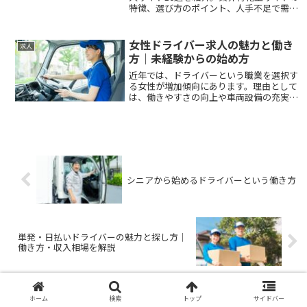
特徴、選び方のポイント、人手不足で需要
が高い転職市場の動向まで詳しく解説しま
す。
女性ドライバー求人の魅力と働き
求人
方｜未経験からの始め方
近年では、ドライバーという職業を選択す
る女性が増加傾向にあります。理由として
は、働きやすさの向上や車両設備の充実、
柔軟なシフトなどにより、未経験でも安心
して始めやすい環境が整いつつあるからで
す。この記事では、女性ドライバーが増え
ている背景、...
シニアから始めるドライバーという働き方
単発・日払いドライバーの魅力と探し方｜
働き方・収入相場を解説
ホーム
検索
トップ
サイドバー
ホーム
求人