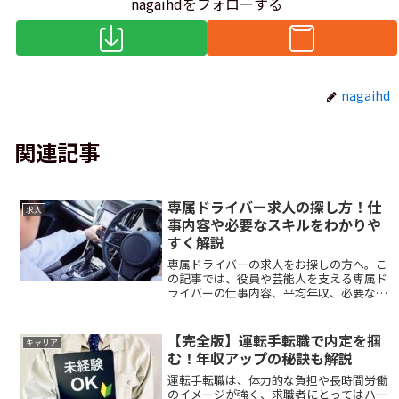
nagaihdをフォローする
nagaihd
関連記事
専属ドライバー求人の探し方！仕
求人
事内容や必要なスキルをわかりや
すく解説
専属ドライバーの求人をお探しの方へ。こ
の記事では、役員や芸能人を支える専属ド
ライバーの仕事内容、平均年収、必要なス
キル・資格、効果的な求人探しの方法まで
網羅的に解説しています。未経験からプロ
を目指す方も必見です。
【完全版】運転手転職で内定を掴
キャリア
む！年収アップの秘訣も解説
運転手転職は、体力的な負担や長時間労働
のイメージが強く、求職者にとってはハー