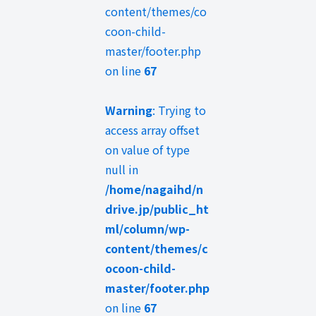
content/themes/co
coon-child-
master/footer.php
on line
67
Warning
: Trying to
access array offset
on value of type
null in
/home/nagaihd/n
drive.jp/public_ht
ml/column/wp-
content/themes/c
ocoon-child-
master/footer.php
on line
67