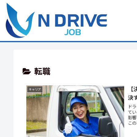
転職
【
キャリア
決
ドラ
てい
影響
この
昇と