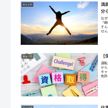
満
キャリア
分
なぜ
「朝
そん
せん
【
キャリア
運転
から
キャ
免許
仕
キャリア