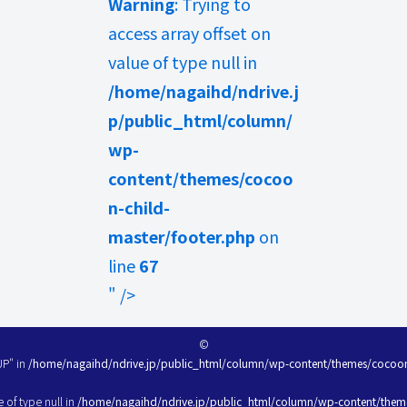
Warning
: Trying to
access array offset on
value of type null in
/home/nagaihd/ndrive.j
p/public_html/column/
wp-
content/themes/cocoo
n-child-
master/footer.php
on
line
67
" />
©
UP" in
/home/nagaihd/ndrive.jp/public_html/column/wp-content/themes/cocoon-
e of type null in
/home/nagaihd/ndrive.jp/public_html/column/wp-content/theme