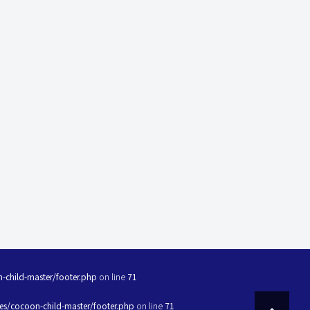
child-master/footer.php
on line
71
s/cocoon-child-master/footer.php
on line
71