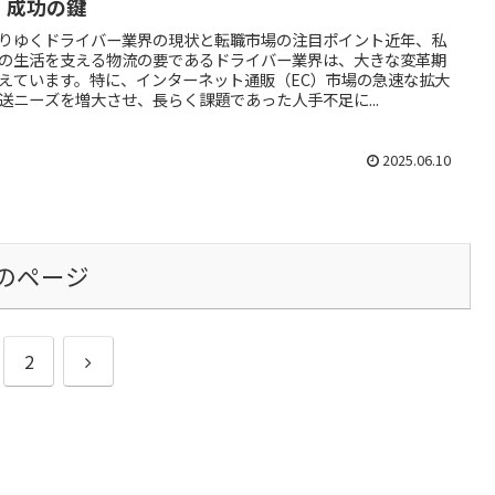
｜成功の鍵
りゆくドライバー業界の現状と転職市場の注目ポイント近年、私
の生活を支える物流の要であるドライバー業界は、大きな変革期
えています。特に、インターネット通販（EC）市場の急速な拡大
送ニーズを増大させ、長らく課題であった人手不足に...
2025.06.10
のページ
次
2
へ