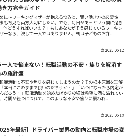
働き方完全ガイド
めに～ワーキングマザーが抱える悩みと、賢い働き方の必要性
事も育児も両方大切にしたい。でも、毎日があっという間に過ぎ
一体どうすればいいの？」もしあなたがそう感じているワーキン
ザーなら、決して一人ではありません。朝は子どものお弁...
2025.06.12
う一人で悩まない！転職活動の不安・焦りを解消す
心の羅針盤
転職活動で不安や焦りを感じてしまうのか？その根本原因を理解
「本当にこのままで良いのだろうか…」「いつになったら内定が
んだろう…」転職活動を始めたばかりの頃は希望に満ち溢れてい
、時間が経つにつれて、このような不安や焦りに襲われ...
2025.06.10
2025年最新】ドライバー業界の動向と転職市場の変