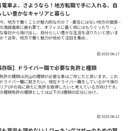
員電車よ、さようなら！地方転職で手に入れる、自
らしい豊かなキャリアと暮らし
今、地方で働くことが魅力的なのか？ - 都会にはない地方の価値 –
の満員電車に疲れ果て、オフィスに着く頃にはもうぐったり…」
な毎日から抜け出し、自分らしい豊かな生活を送りたいと思いま
か？近年、地方で働く魅力が改めて注目を集め...
2025.06.17
保存版】ドライバー職で必要な免許と種類
免許の種類は沢山の種類が必要な事はご存じだと思います。これ
ドライバー職に就きたい、現在ドライバー職をしているが今後の
リアUPの為に新たに免許を取得したいと考えている方向けです。
の種類免許の種類としては以下の3種類の区分に分け...
2025.06.12
事も育児も諦めない！ワーキングマザーのための賢