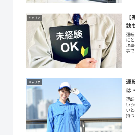
【
キャリア
訣
運転
にと
功事
事で
方々
運
キャリア
は
運転
いう
いと
持つ
工夫
は、
す。