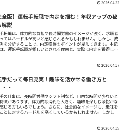
2026.04.22
完全版】運転手転職で内定を掴む！年収アップの秘
も解説
手転職は、体力的な負担や長時間労働のイメージが強く、求職者
ってはハードルが高いと感じられるかもしれません。しかし、成
例を分析することで、内定獲得のポイントが見えてきます。本記
は、運転手転職が難しいとされる理由と、実際に内定を獲得した
の成功事例から、3つの重要なポイントを解説します。
2026.04.17
転手だって毎日充実！趣味を活かせる働き方と
・・・
手の仕事は、長時間労働やシフト制など、自由な時間が少ないと
特徴があります。体力的な消耗も大きく、趣味を楽しむ余裕がな
感じる方もいるでしょう。さらに、社会的なイメージも、趣味を
ことに対するハードルを高くしているかもしれません。しかし、
次第で、運転手でも趣味を楽しむことは十分可能です。次の章で
運転手でも趣味と両立できる具体的な方法についてご紹介しま
2026.04.15