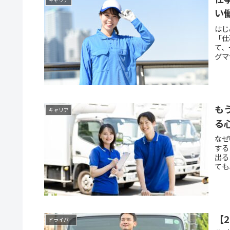
い
はじ
「仕
て、
グマ
も
キャリア
る
なぜ
する
出る
ても
【
ドライバー