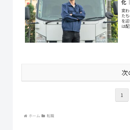
化
変わ
たち
を迎
は配
次
1
ホーム
転職