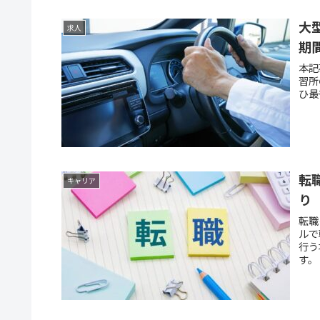
大
求人
期
本記
習所
ひ最
転
キャリア
り
転職
ルで
行う
す。