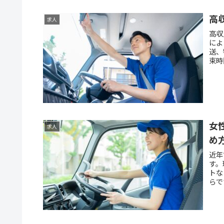
高
求人
高収
によ
送、
束時
女
求人
め
近年
す。
トな
らで