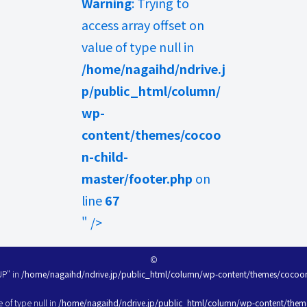
Warning
: Trying to
access array offset on
value of type null in
/home/nagaihd/ndrive.j
p/public_html/column/
wp-
content/themes/cocoo
n-child-
master/footer.php
on
line
67
" />
©
UP" in
/home/nagaihd/ndrive.jp/public_html/column/wp-content/themes/cocoon-
e of type null in
/home/nagaihd/ndrive.jp/public_html/column/wp-content/theme