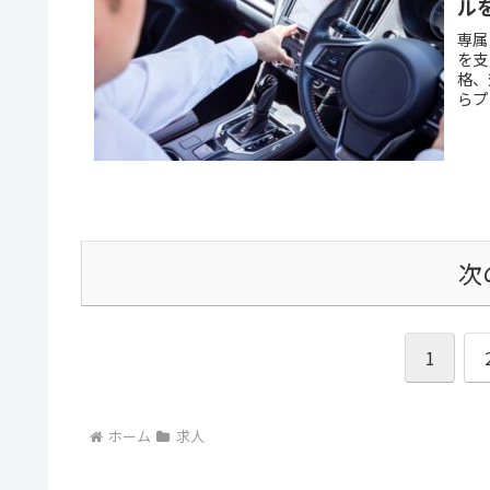
ル
専属
を支
格、
らプ
次
1
ホーム
求人