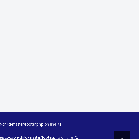
child-master/footer.php
on line
71
s/cocoon-child-master/footer.php
on line
71