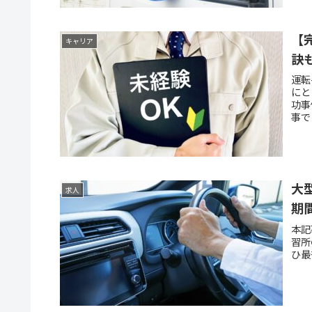
【
キャリア
訣
運転
にと
功事
事で
方々
大
求人
期
本記
習所
ひ最