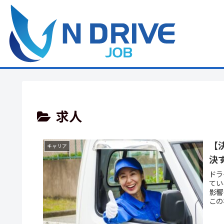
求人
【
キャリア
決
ドラ
てい
影響
この
昇と