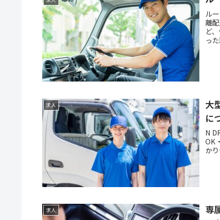
ルー
離配
ど、
った
大
求人
に
N 
OK
かり
専
求人