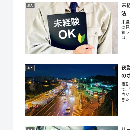
未
求人
法
未経
の見
狙う
は、
夜
求人
の
夜勤
で、
当が
ぎた
ル
求人