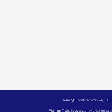
Warning
: Undefined array key "SET
Warning
: Trying to access array offset on valu