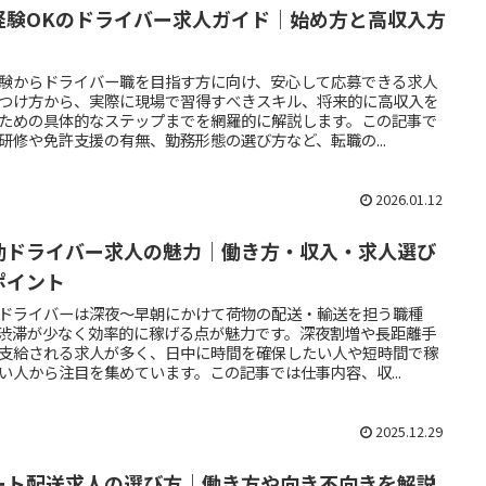
経験OKのドライバー求人ガイド｜始め方と高収入方
験からドライバー職を目指す方に向け、安心して応募できる求人
つけ方から、実際に現場で習得すべきスキル、将来的に高収入を
ための具体的なステップまでを網羅的に解説します。この記事で
研修や免許支援の有無、勤務形態の選び方など、転職の...
2026.01.12
勤ドライバー求人の魅力｜働き方・収入・求人選び
ポイント
ドライバーは深夜〜早朝にかけて荷物の配送・輸送を担う職種
渋滞が少なく効率的に稼げる点が魅力です。深夜割増や長距離手
支給される求人が多く、日中に時間を確保したい人や短時間で稼
い人から注目を集めています。この記事では仕事内容、収...
2025.12.29
ート配送求人の選び方｜働き方や向き不向きを解説