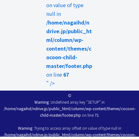
on value of type
null in
/home/nagaihd/n
drive.jp/public_ht
ml/column/wp-
content/themes/c
ocoon-child-
master/footer.php
on line
67
" />
©
Warning
: Undefined array key "SETUP" in
/home/nagaihd/ndrive.jp/public_html/column/wp-content/themes/cocoon-
child-master/footer.php
on line
71
Warning
: Trying to access array offset on value of type null in
/home/nagaihd/ndrive.jp/public_html/column/wp-content/themes/cocoon-