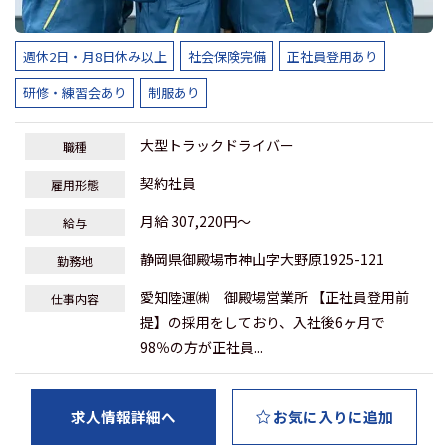
週休2日・月8日休み以上
社会保険完備
正社員登用あり
研修・練習会あり
制服あり
大型トラックドライバー
職種
契約社員
雇用形態
月給 307,220円～
給与
静岡県御殿場市神山字大野原1925-121
勤務地
愛知陸運㈱ 御殿場営業所 【正社員登用前
仕事内容
提】の採用をしており、入社後6ヶ月で
98％の方が正社員...
求人情報詳細へ
お気に入りに追加