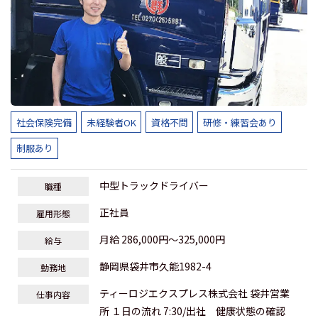
社会保険完備
未経験者OK
資格不問
研修・練習会あり
制服あり
中型トラックドライバー
職種
正社員
雇用形態
月給 286,000円～325,000円
給与
静岡県袋井市久能1982-4
勤務地
ティーロジエクスプレス株式会社 袋井営業
仕事内容
所 １日の流れ 7:30/出社 健康状態の確認