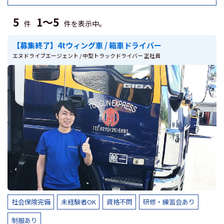
5
1～5
件
件を表示中。
【募集終了】4tウィング車 / 箱車ドライバー
エヌドライブエージェント / 中型トラックドライバー 正社員
社会保険完備
未経験者OK
資格不問
研修・練習会あり
制服あり