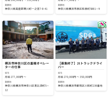
勤務地
勤務地
神奈川県高座郡寒川町一之宮7-8-41
神奈川県横浜市泉区和泉町5881－9
横浜市神奈川区の重機オペレー
【募集終了】2tトラックドライ
ターの仕事
バー
給与
給与
月給 277,000円 ～
月給 270,000円 ～ 350,000円
勤務地
勤務地
神奈川県横浜市神奈川区恵比須町5－
神奈川県横浜市都筑区川和町238番地
12