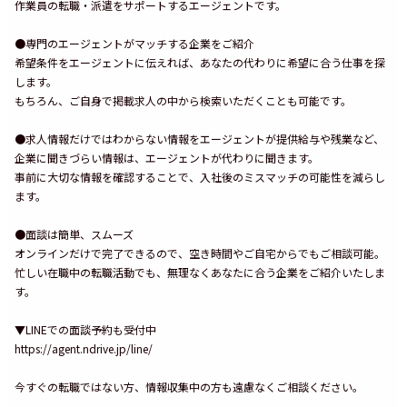
作業員の転職・派遣をサポートするエージェントです。
●専門のエージェントがマッチする企業をご紹介
希望条件をエージェントに伝えれば、あなたの代わりに希望に合う仕事を探
します。
もちろん、ご自身で掲載求人の中から検索いただくことも可能です。
●求人情報だけではわからない情報をエージェントが提供給与や残業など、
企業に聞きづらい情報は、エージェントが代わりに聞きます。
事前に大切な情報を確認することで、入社後のミスマッチの可能性を減らし
ます。
●面談は簡単、スムーズ
オンラインだけで完了できるので、空き時間やご自宅からでもご相談可能。
忙しい在職中の転職活動でも、無理なくあなたに合う企業をご紹介いたしま
す。
▼LINEでの面談予約も受付中
https://agent.ndrive.jp/line/
今すぐの転職ではない方、情報収集中の方も遠慮なくご相談ください。