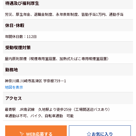
待遇及び福利厚生
労災、厚生年金、退職金制度、永年表彰制度、皆勤手当1万円、通勤手当
休日･休暇
年間休日数：112日
受動喫煙対策
屋内原則禁煙（喫煙専用室設置、加熱式たばこ専用喫煙室設置）
勤務地
神奈川県 川崎市高津区 宇奈根759－1
地図を表示
アクセス
最寄駅 JR南武線 久地駅より徒歩25分（工場間送迎バスあり）
車通勤は不可、バイク、自転車通勤 可能
WEB応募する
お気に入り