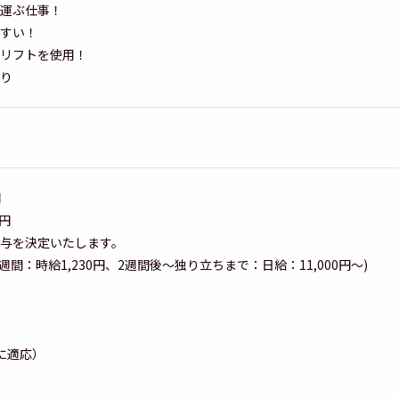
運ぶ仕事！
すい！
リフトを使用！
り
円
0円
与を決定いたします。
週間：時給1,230円、2週間後～独り立ちまで：日給：11,000円～)
に適応）