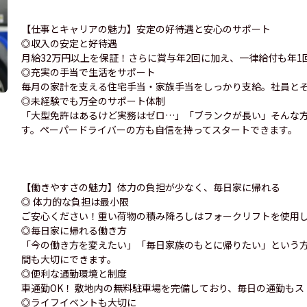
【仕事とキャリアの魅力】安定の好待遇と安心のサポート
◎収入の安定と好待遇
月給32万円以上を保証！さらに賞与年2回に加え、一律給付も年
◎充実の手当で生活をサポート
毎月の家計を支える住宅手当・家族手当をしっかり支給。社員と
◎未経験でも万全のサポート体制
「大型免許はあるけど実務はゼロ…」「ブランクが長い」そんな
す。ペーパードライバーの方も自信を持ってスタートできます。
【働きやすさの魅力】体力の負担が少なく、毎日家に帰れる
◎ 体力的な負担は最小限
ご安心ください！重い荷物の積み降ろしはフォークリフトを使用
◎毎日家に帰れる働き方
「今の働き方を変えたい」「毎日家族のもとに帰りたい」という
間も大切にできます。
◎便利な通勤環境と制度
車通勤OK！ 敷地内の無料駐車場を完備しており、毎日の通勤もス
◎ライフイベントも大切に