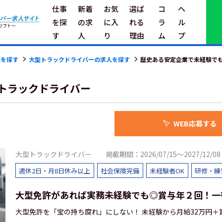
仕事
新着
お気
選ば
コ
ヘ
を探
の求
に入
れる
ラ
ル
す
人
り
理由
ム
プ
人を探す
大型トラックドライバーの求人を探す
歴史ある安定企業で未経験でも安
トラックドライバー
WEB応募する
大型トラックドライバー
掲載期間：2026/07/15～2027/12/08
週休2日・月8日休み以上
社会保険完備
未経験者OK
研修・練
大型免許があれば実務未経験でも◎賞与年２回！一
大型免許を「宝の持ち腐れ」にしない！ 未経験から月給32万円