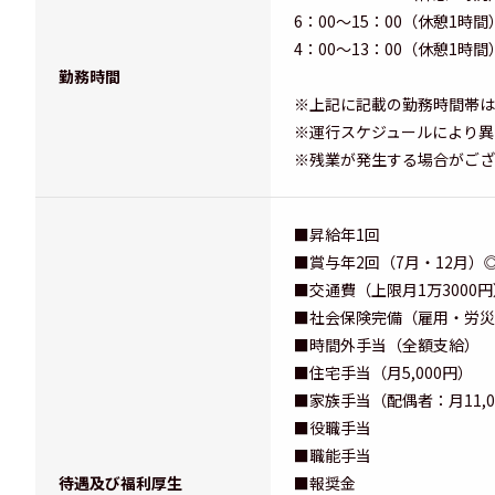
6：00～15：00（休憩1時間
4：00～13：00（休憩1時間
勤務時間
※上記に記載の勤務時間帯は
※運行スケジュールにより異
※残業が発生する場合がござ
■昇給年1回
■賞与年2回（7月・12月
■交通費（上限月1万3000円
■社会保険完備（雇用・労災
■時間外手当（全額支給）
■住宅手当（月5,000円）
■家族手当（配偶者：月11,0
■役職手当
■職能手当
待遇及び福利厚生
■報奨金