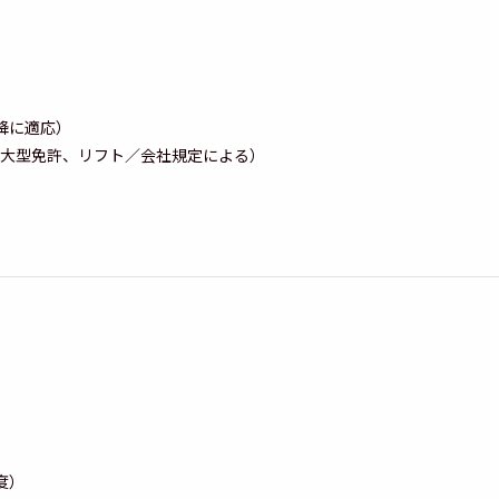
降に適応）
大型免許、リフト／会社規定による）
度）