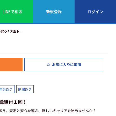
LINEで相談
新規登録
ログイン
心！大型ト...
お気に入り
に追加
習会あり
制服あり
律給付１回！
＋賞与。安定と安心を運ぶ、新しいキャリアを始めませんか？