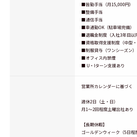
■皆勤手当（月15,000円）
■整備手当
■通信手当
■車通勤OK（駐車場完備）
■退職金制度（入社3年目以
■資格取得支援制度（中型・
■制服貸与（ワンシーズン）
■オフィス内禁煙
■ U・Iターン支援あり
営業所カレンダーに基づく
週休2日（土・日）
月1～2回程度土曜出社あり
【長期休暇】
ゴールデンウィーク（5日程