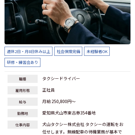
週休2日・月8日休み以上
社会保険完備
未経験者OK
研修・練習会あり
タクシードライバー
職種
正社員
雇用形態
月給 250,800円～
給与
愛知県犬山市東古券354番地
勤務地
犬山タクシー株式会社 タクシーの運転をお
仕事内容
任せします。無線配車の待機業務が基本で