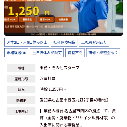
週休2日・月8日休み以上
社会保険完備
正社員登用あり
未経験者OK
土日祝休み相談可
資格不問
研修・練習会あり
事務・その他スタッフ
職種
派遣社員
雇用形態
時給 1,250円～
給与
愛知県名古屋市西区丸野2丁目49番地2
勤務地
▍業務の概要 名古屋市西区の拠点にて、資
仕事内容
源（金属・廃棄物・リサイクル資材等）の
入出庫に関わる事務業...