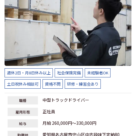
週休2日・月8日休み以上
社会保険完備
未経験者OK
土日祝休み相談可
資格不問
研修・練習会あり
中型トラックドライバー
職種
正社員
雇用形態
月給 260,000円～330,000円
給与
愛知県名古屋市守山区中志段味下定納80
勤務地