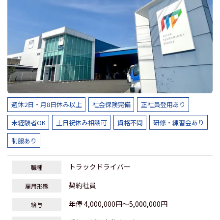
週休2日・月8日休み以上
社会保険完備
正社員登用あり
未経験者OK
土日祝休み相談可
資格不問
研修・練習会あり
制服あり
トラックドライバー
職種
契約社員
雇用形態
年俸 4,000,000円～5,000,000円
給与