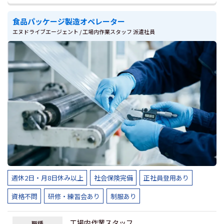
食品パッケージ製造オペレーター
エヌドライブエージェント / 工場内作業スタッフ 派遣社員
週休2日・月8日休み以上
社会保険完備
正社員登用あり
資格不問
研修・練習会あり
制服あり
工場内作業スタッフ
職種