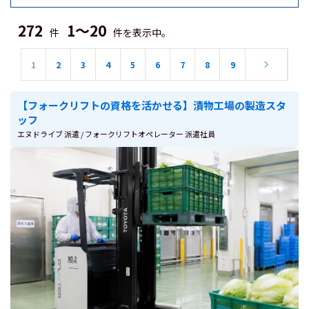
272
1～20
件
件を表示中。
1
2
3
4
5
6
7
8
9
【フォークリフトの資格を活かせる】漬物工場の製造スタ
ッフ
エヌドライブ 派遣 / フォークリフトオペレーター 派遣社員