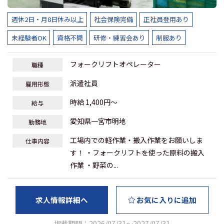
週休2日・月8日休み以上
社会保険完備
正社員登用あり
未経験者OK
資格不問
研修・練習会あり
制服あり
フォークリフトオペレーター
職種
派遣社員
雇用形態
時給 1,400円～
給与
愛知県一宮市明地
勤務地
⼯場内での軽作業・搬入作業をお願いしま
仕事内容
す！ ・フォークリフトを使った原料の搬入
作業 ・野菜の...
求人情報詳細へ
お気に入りに追加
掲載期間：2026/07/31～2027/07/31