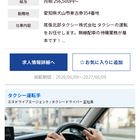
月給 256,500円～
給与
愛知県犬山市東古券354番地
勤務地
尾張北部タクシー株式会社 タクシーの運転
仕事内容
をお任せします。無線配車の待機業務が基
本です！ ...
求人情報詳細へ
お気に入りに追加
掲載期間：2026/06/09～2027/06/09
タクシー運転手
エヌドライブエージェント / タクシードライバー 正社員