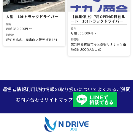
大型 10tトラックドライバー
【募集停止】7月OPENの日勤ル
ート 10tトラックドライバー
給与
給与
月給 380,000円 ～
月給 350,000円 ～
勤務地
勤務地
愛知県北名古屋市山之腰天神東154
愛知県名古屋市港区泰明町１丁目５番
地GIMUCO(ジムコ)C
運営者情報
利用規約
情報の取り扱いについて
よくあるご質問
お問い合わせ
サイトマップ