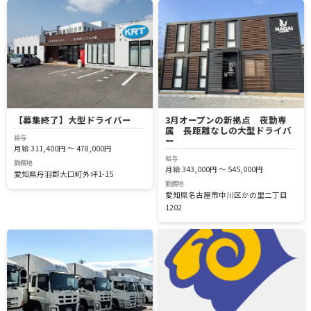
【募集終了】大型ドライバー
3月オープンの新拠点 夜勤専
属 長距離なしの大型ドライバ
給与
ー
月給 311,400円 ～ 478,000円
給与
勤務地
月給 343,000円 ～ 545,000円
愛知県丹羽郡大口町外坪1-15
勤務地
愛知県名古屋市中川区かの里二丁目
1202