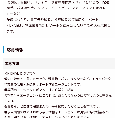
取り扱う職種は、ドライバーや倉庫内作業スタッフをはじめ、配送
助手、バス運転手、タクシードライバー、フォークリフトオペレー
ターなど
多岐にわたり、業界未経験者から経験者まで幅広くサポート。
N DRIVEは、物流業界で新しい一歩を踏み出したい全ての人を応援し
ます。
応募情報
応募方法
＜N DRIVE について＞
愛知・岐阜・三重のトラック、軽貨物、バス、タクシーなど、ドライバーや
作業員の転職・派遣をサポートするエージェントです。
●専門のエージェントがマッチする企業をご紹介
希望条件をエージェントに伝えれば、あなたの代わりに希望に合う仕事を探
します。
もちろん、ご自身で掲載求人の中から検索いただくことも可能です。
●求人情報だけではわからない情報をエージェントが提供給与や残業など、
企業に聞きづらい情報は、エージェントが代わりに聞きます。