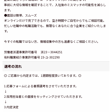
事前に大切な情報を確認することで、入社後のミスマッチの可能性を減らし
ます。
●面談は簡単、スムーズ
オンラインだけで完了できるので、空き時間やご自宅からでもご相談可能。
忙しい在職中の転職活動でも、無理なくあなたに合う企業をご紹介いたしま
す。
今すぐの転職ではない方、情報収集中の方も遠慮なくご相談ください。
労働者派遣事業許可番号 派23－3044251
有料職業紹介事業許可番号 23-ユ-302290
選考の流れ
◎ ご応募から内定までは、1週間程度頂いております。◎
1.応募フォームによる書類選考をさせていただきます。
↓
2.採用担当者との面接をセッティングさせていただきます。
↓
3.内定決定