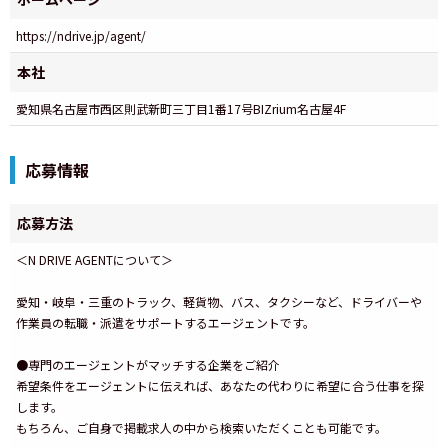
https://ndrive.jp/agent/
本社
愛知県名古屋市西区則武新町三丁目1番17号BIZrium名古屋4F
応募情報
応募方法
＜N DRIVE AGENTについて＞
愛知・岐阜・三重のトラック、軽貨物、バス、タクシーなど、ドライバーや
作業員の転職・派遣をサポートするエージェントです。
●専門のエージェントがマッチする企業をご紹介
希望条件をエージェントに伝えれば、あなたの代わりに希望に合う仕事を探
します。
もちろん、ご自身で掲載求人の中から検索いただくことも可能です。