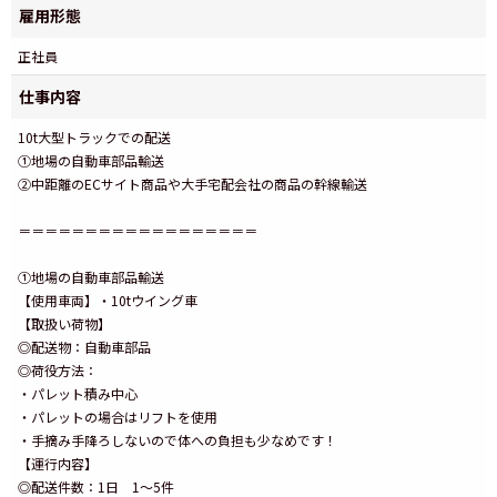
雇用形態
正社員
仕事内容
10t大型トラックでの配送
①地場の自動車部品輸送
②中距離のECサイト商品や大手宅配会社の商品の幹線輸送
＝＝＝＝＝＝＝＝＝＝＝＝＝＝＝＝＝＝
①地場の自動車部品輸送
【使用車両】・10tウイング車
【取扱い荷物】
◎配送物：自動車部品
◎荷役方法：
・パレット積み中心
・パレットの場合はリフトを使用
・手摘み手降ろしないので体への負担も少なめです！
【運行内容】
◎配送件数：1日 1～5件