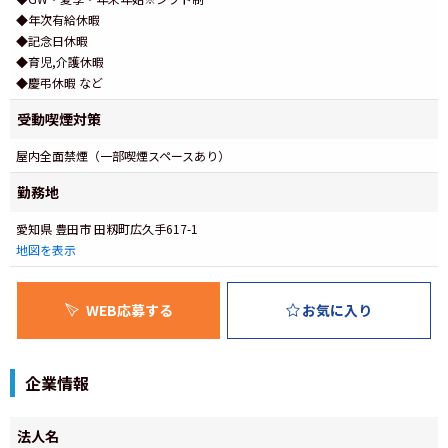
◆年次有給休暇
◆記念日休暇
◆育児,介護休暇
◆慶弔休暇 など
受動喫煙対策
屋内全面禁煙（一部喫煙スペースあり）
勤務地
愛知県 豊田市 田籾町広久手617-1
地図を表示
WEB応募する
お気に入り
企業情報
法人名