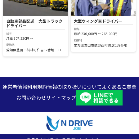
自動車部品配送 大型トラック
大型ウィング車ドライバー
ドライバー
給与
給与
月給 236,000円 ～ 265,000円
月給 307,220円 ～
勤務地
勤務地
愛知県豊田市畝部西町鳥居138番地
愛知県豊田市前林町住吉32番地 1Ｆ
運営者情報
利用規約
情報の取り扱いについて
よくあるご質問
お問い合わせ
サイトマップ