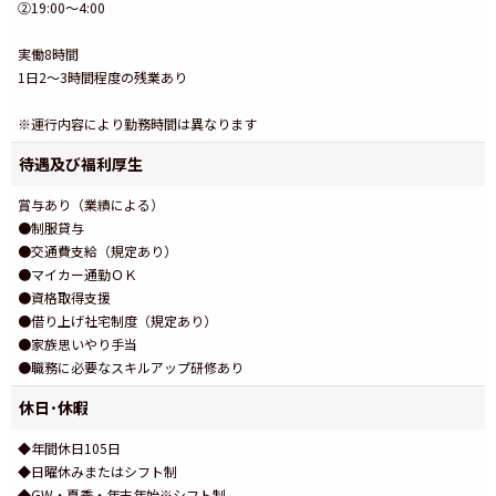
②19:00～4:00
実働8時間
1日2～3時間程度の残業あり
※運行内容により勤務時間は異なります
待遇及び福利厚生
賞与あり（業績による）
●制服貸与
●交通費支給（規定あり）
●マイカー通勤ＯＫ
●資格取得支援
●借り上げ社宅制度（規定あり）
●家族思いやり手当
●職務に必要なスキルアップ研修あり
休日･休暇
◆年間休日105日
◆日曜休みまたはシフト制
◆GW・夏季・年末年始※シフト制