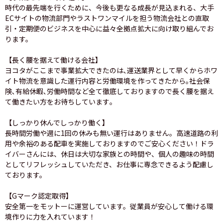
時代の最先端を行くために、今後も更なる成長が見込まれる、大手
ECサイトの物流部門やラストワンマイルを担う物流会社との直取
引・定期便のビジネスを中心に益々全拠点拡大に向け取り組んでお
ります。
【長く腰を据えて働ける会社】
ヨコタがここまで事業拡大できたのは､運送業界として早くからホワ
イト物流を意識した運行内容と労働環境を作ってきたから｡社会保
険､有給休暇､労働時間など全て徹底しておりますので長く腰を据え
て働きたい方をお待ちしています｡
【しっかり休んでしっかり働く】
長時間労働や週に1回の休みも無い運行はありません。高速道路の利
用や余裕のある配車を実施しておりますのでご安心ください！ドラ
イバーさんには、休日は大切な家族との時間や、個人の趣味の時間
としてリフレッシュしていただき、お仕事に専念できるよう配慮し
ております。
【Gマーク認定取得】
安全第一をモットーに運営しています。従業員が安心して働ける環
境作りに力を入れています！