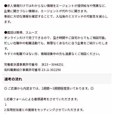
●求人情報だけではわからない情報をエージェントが提供給与や残業など、
企業に聞きづらい情報は、エージェントが代わりに聞きます。
事前に大切な情報を確認することで、入社後のミスマッチの可能性を減らし
ます。
●面談は簡単、スムーズ
オンラインだけで完了できるので、空き時間やご自宅からでもご相談可能。
忙しい在職中の転職活動でも、無理なくあなたに合う企業をご紹介いたしま
す。
今すぐの転職ではない方、情報収集中の方も遠慮なくご相談ください。
労働者派遣事業許可番号 派23－3044251
有料職業紹介事業許可番号 23-ユ-302290
選考の流れ
◎ ご応募から内定までは、2週間～3週間程度頂いております。◎
1.応募フォームによる書類選考をさせていただきます。
↓
2.採用担当者との面接をセッティングさせていただきます。