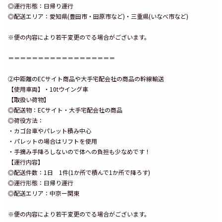
◎運行形態：日帰り運行
◎配送エリア：愛知県(豊田市・田原市など)・三重県(いなべ市など)
※便の内容により若干変更のでる場合がございます。
＝＝＝＝＝＝＝＝＝＝＝＝＝＝＝＝＝＝
②中距離のECサイト商品や大手宅配会社の商品の幹線輸送
【使用車両】・10tウイング車
【取扱い荷物】
◎配送物：ECサイト・大手宅配会社の商品
◎荷役方法：
・カゴ台車やパレット積み中心
・パレットの場合はリフトを使用
・手摘み手降ろしないので体への負担も少なめです！
【運行内容】
◎配送件数：1日 1件(1か所で積んで1か所で降ろす)
◎運行形態：日帰り運行
◎配送エリア：中京ー関東
※便の内容により若干変更のでる場合がございます。