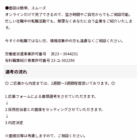
●面談は簡単、スムーズ
オンラインだけで完了できるので、空き時間やご自宅からでもご相談可能。
忙しい在職中の転職活動でも、無理なくあなたに合う企業をご紹介いたしま
す。
今すぐの転職ではない方、情報収集中の方も遠慮なくご相談ください。
労働者派遣事業許可番号 派23－3044251
有料職業紹介事業許可番号 23-ユ-302290
選考の流れ
◎ ご応募から内定までは、2週間～3週間程度頂いております。◎
1.応募フォームによる書類選考をさせていただきます。
↓
2.採用担当者との面接をセッティングさせていただきます。
↓
3.内定決定
※面接日等は考慮しますので、ご相談ください。