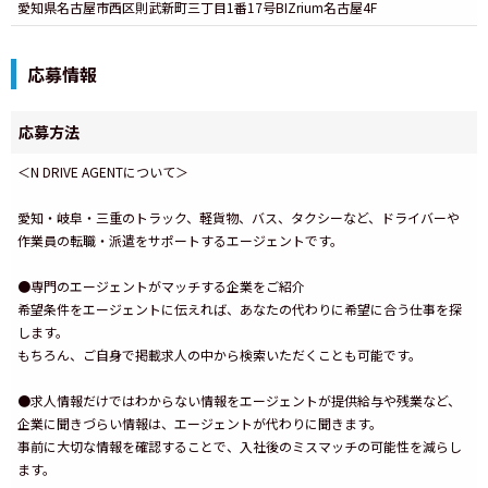
愛知県名古屋市西区則武新町三丁目1番17号BIZrium名古屋4F
応募情報
応募方法
＜N DRIVE AGENTについて＞
愛知・岐阜・三重のトラック、軽貨物、バス、タクシーなど、ドライバーや
作業員の転職・派遣をサポートするエージェントです。
●専門のエージェントがマッチする企業をご紹介
希望条件をエージェントに伝えれば、あなたの代わりに希望に合う仕事を探
します。
もちろん、ご自身で掲載求人の中から検索いただくことも可能です。
●求人情報だけではわからない情報をエージェントが提供給与や残業など、
企業に聞きづらい情報は、エージェントが代わりに聞きます。
事前に大切な情報を確認することで、入社後のミスマッチの可能性を減らし
ます。