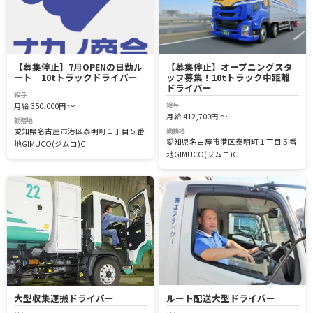
【募集停止】7月OPENの日勤ル
【募集停止】オープニングスタ
ート 10tトラックドライバー
ッフ募集！10tトラック中距離
ドライバー
給与
給与
月給 350,000円 ～
月給 412,700円 ～
勤務地
勤務地
愛知県名古屋市港区泰明町１丁目５番
愛知県名古屋市港区泰明町１丁目５番
地GIMUCO(ジムコ)C
地GIMUCO(ジムコ)C
大型収集運搬ドライバー
ルート配送大型ドライバー