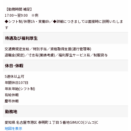
【勤務時間 補足】
17:00〜翌9:00 ※例
◆シフト制/休憩1h・実働8h／◆詳細につきましては面接時に説明いたしま
す
待遇及び福利厚生
交通費規定支給／特別手当／資格取得支援(運行管理等)
退職金(規定)／寸志有(業績考慮)／福利厚生サービス有／制服貸与
休日･休暇
5連休以上可
年間休日107日
年末年始(シフト制)
有給休暇
慶弔休暇
勤務地
愛知県 名古屋市港区 泰明町１丁目５番地GIMUCO(ジムコ)C
地図を表示