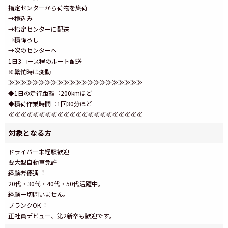
指定センターから荷物を集荷
→積込み
→指定センターに配送
→積降ろし
→次のセンターへ
1⽇3コース程のルート配送
※繁忙時は変動
≫≫≫≫≫≫≫≫≫≫≫≫≫≫≫≫≫≫≫≫≫≫
◆1⽇の⾛⾏距離︓200kmほど
◆積荷作業時間︓1回30分ほど
≪≪≪≪≪≪≪≪≪≪≪≪≪≪≪≪≪≪≪≪≪≪
対象となる方
ドライバー未経験歓迎
要⼤型⾃動⾞免許
経験者優遇︕
20代・30代・40代・50代活躍中。
経験⼀切問いません｡
ブランクOK︕
正社員デビュー、第2新卒も歓迎です。