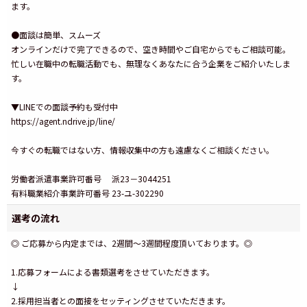
ます。
●面談は簡単、スムーズ
オンラインだけで完了できるので、空き時間やご自宅からでもご相談可能。
忙しい在職中の転職活動でも、無理なくあなたに合う企業をご紹介いたしま
す。
▼LINEでの面談予約も受付中
https://agent.ndrive.jp/line/
今すぐの転職ではない方、情報収集中の方も遠慮なくご相談ください。
労働者派遣事業許可番号 派23－3044251
有料職業紹介事業許可番号 23-ユ-302290
選考の流れ
◎ ご応募から内定までは、2週間～3週間程度頂いております。◎
1.応募フォームによる書類選考をさせていただきます。
↓
2.採用担当者との面接をセッティングさせていただきます。