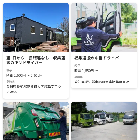
週3日から 長距離なし 収集運
収集運搬の中型ドライバー
搬の中型ドライバー
給与
給与
時給 1,550円 ～
時給 1,600円 ～ 1,600円
勤務地
勤務地
愛知県愛知郡東郷町大字諸輪字百々
愛知県愛知郡東郷町大字諸輪字百々
51-855