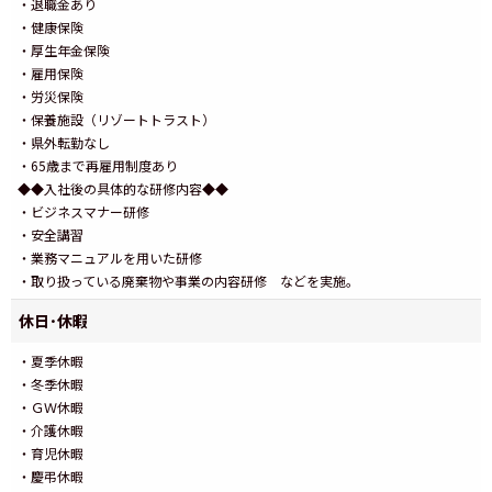
・退職金あり
・健康保険
・厚生年金保険
・雇用保険
・労災保険
・保養施設（リゾートトラスト）
・県外転勤なし
・65歳まで再雇用制度あり
◆◆入社後の具体的な研修内容◆◆
・ビジネスマナー研修
・安全講習
・業務マニュアルを用いた研修
・取り扱っている廃棄物や事業の内容研修 などを実施。
休日･休暇
・夏季休暇
・冬季休暇
・ＧＷ休暇
・介護休暇
・育児休暇
・慶弔休暇