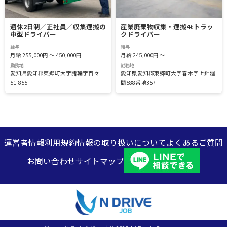
週休2日制／正社員／収集運搬の
産業廃棄物収集・運搬4tトラッ
中型ドライバー
クドライバー
給与
給与
月給 255,000円 ～ 450,000円
月給 245,000円 ～
勤務地
勤務地
愛知県愛知郡東郷町大字諸輪字百々
愛知県愛知郡東郷町大字春木字上針廻
51-855
間588番地357
運営者情報
利用規約
情報の取り扱いについて
よくあるご質問
お問い合わせ
サイトマップ