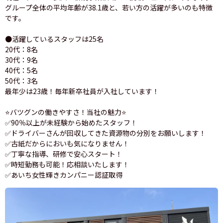
グループ全体の平均年齢が38.1歳と、若い方の活躍が多いのも特徴
です。
●活躍しているスタッフは25名
20代：8名
30代：9名
40代：5名
50代：3名
最年少は23歳！毎年新卒社員が入社しています！
⭐バツグンの働きやすさ！当社の魅力⭐
✅90％以上が未経験から始めたスタッフ！
✅ドライバーさんが回収してきた資源物の分別をお願いします！
✅古紙だからにおいも気になりません！
✅丁寧な指導、研修で安心スタート！
✅時短勤務も可能！応相談いたします！
✅あいち女性輝きカンパニー認証取得