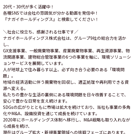
20代・30代が多く活躍中！
各種SNSでは会社の雰囲気が分かる動画を発信中！
『ナガイホールディングス』と検索してください！
＼社会に役立ち、感謝される仕事です／
ナガイホールディングス株式会社は、グループ9社の総合力を活か
し、
GX支援事業、一般廃棄物事業、産業廃棄物事業、再生資源事業、物
流関連事業、建物総合管理事業の6つの事業を軸に、環境ソリューシ
ョンサービスを展開しています。
人が地球上で住み暮らす以上、必ず向き合う必要のある「環境問
題」。
地域の経済活動に伴う廃棄物を回収し、適正処理や再利用できる資
源へ変える。
私たちの豊かな生活の裏側にある環境問題を日々改善することで、
安心で豊かな日常を支え続けます。
SDGsの広がりとともに市場は拡大を続けており、当社も事業の多角
化やM&A、設備投資を通じて成長を続けています。
2020年にホールディングス体制へ移行し、M&A戦略も取り入れなが
ら成長を続け、
現在はグループ拡大・新規事業領域への挑戦フェーズにあります。