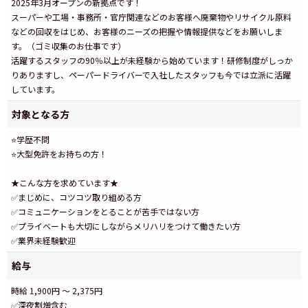
2025年3月オープンの新拠点です！
スーパーや工場・事務所・官庁関連などのお客様へ廃棄物やリサイクル原料
などの回収をはじめ、お客様のニーズの把握や情報提供などをお願いしま
す。（ゴミ収集のお仕事です）
活躍するスタッフの90％以上が未経験から始めています！研修制度がしっか
りありますし、ペーパードライバーで入社したスタッフも今では立派に活躍
しています。
対象となる方
⭐学歴不問
⭐大型免許をお持ちの方！
★こんな方を求めています★
✅まじめに、コツコツ取り組める方
✅コミュニケーションをとることが苦手ではない方
✅プライベートも大切にしながらメリハリをつけて働きたい方
✅業界未経験歓迎
給与
時給 1,900円 ～ 2,375円
✅深夜割増含む