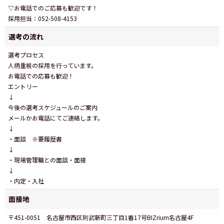
▽お電話でのご応募も歓迎です！
採用担当：052-508-4153
選考の流れ
選考プロセス
人柄重視の採用を行っています。
お電話での応募も歓迎！
エントリー
↓
今後の選考スケジュールのご案内
メールかお電話にてご連絡します。
↓
・面談 ※要履歴書
↓
・現場管理職との面談・面接
↓
・内定・入社
面接地
〒451-0051 名古屋市西区則武新町三丁目1番17号BIZrium名古屋4F