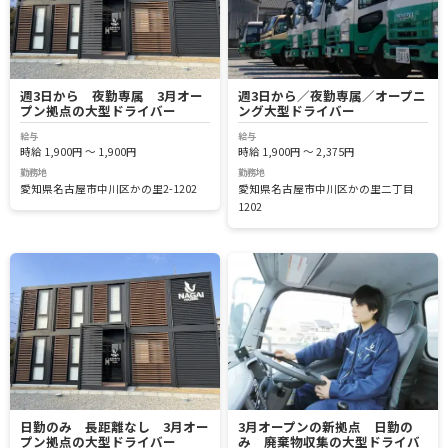
週3日から 夜勤専属 3月オー
週3日から／夜勤専属／オープニ
プン拠点の大型ドライバー
ング大型ドライバー
給与
給与
時給 1,900円 ～ 1,900円
時給 1,900円 ～ 2,375円
勤務地
勤務地
愛知県名古屋市中川区かの里2-1202
愛知県名古屋市中川区かの里二丁目
1202
日勤のみ 長距離なし 3月オー
3月オープンの新拠点 日勤の
プン拠点の大型ドライバー
み 廃棄物収集の大型ドライバ