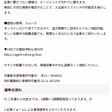
企業に聞きづらい情報は、エージェントが代わりに聞きます。
事前に大切な情報を確認することで、入社後のミスマッチの可能性を減らし
ます。
●面談は簡単、スムーズ
オンラインだけで完了できるので、空き時間やご自宅からでもご相談可能。
忙しい在職中の転職活動でも、無理なくあなたに合う企業をご紹介いたしま
す。
▼LINEでの面談予約も受付中
https://agent.ndrive.jp/line/
今すぐの転職ではない方、情報収集中の方も遠慮なくご相談ください。
労働者派遣事業許可番号 派23－3044251
有料職業紹介事業許可番号 23-ユ-302290
選考の流れ
◎ ご応募から内定までは、2週間～3週間程度頂いております。◎
1.応募フォームによる書類選考をさせていただきます。