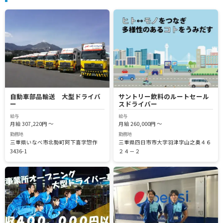
自動車部品輸送 大型ドライバ
サントリー飲料のルートセール
ー
スドライバー
給与
給与
月給 307,220円 ～
月給 260,000円 ～
勤務地
勤務地
三重県いなべ市北勢町阿下喜字惣作
三重県四日市市大字羽津字山之奥４６
3436-1
２４－２