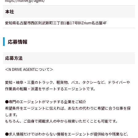
https://ndrive.jp/agent/
本社
愛知県名古屋市西区則武新町三丁目1番17号BIZrium名古屋4F
応募情報
応募方法
＜N DRIVE AGENTについて＞
愛知・岐阜・三重のトラック、軽貨物、バス、タクシーなど、ドライバーや
作業員の転職・派遣をサポートするエージェントです。
●専門のエージェントがマッチする企業をご紹介
希望条件をエージェントに伝えれば、あなたの代わりに希望に合う仕事を探
します。
もちろん、ご自身で掲載求人の中から検索いただくことも可能です。
●求人情報だけではわからない情報をエージェントが提供給与や残業など、