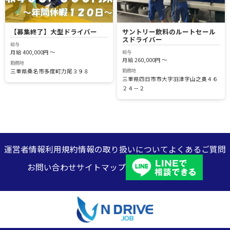
【募集終了】大型ドライバー
サントリー飲料のルートセール
スドライバー
給与
給与
月給 400,000円 ～
月給 260,000円 ～
勤務地
勤務地
三重県桑名市多度町力尾３９８
三重県四日市市大字羽津字山之奥４６
２４－２
運営者情報
利用規約
情報の取り扱いについて
よくあるご質問
お問い合わせ
サイトマップ