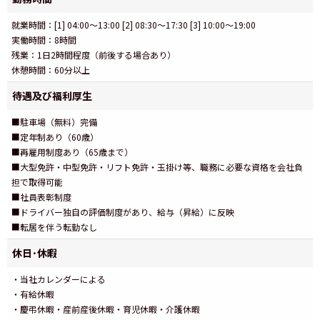
就業時間：[1] 04:00～13:00 [2] 08:30～17:30 [3] 10:00～19:00
実働時間：8時間
残業：1日2時間程度（前後する場合あり）
休憩時間：60分以上
待遇及び福利厚生
■駐車場（無料）完備
■定年制あり（60歳）
■再雇用制度あり（65歳まで）
■大型免許・中型免許・リフト免許・玉掛け等、職務に必要な資格を会社負
担で取得可能
■社員表彰制度
■ドライバー独自の評価制度があり、給与（昇給）に反映
■転居を伴う転勤なし
休日･休暇
・当社カレンダーによる
・有給休暇
・慶弔休暇・産前産後休暇・育児休暇・介護休暇