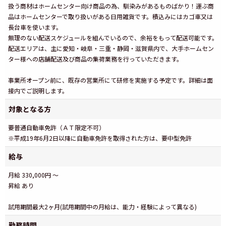
扱う商材はホームセンター向け商品の為、馴染みがあるものばかり！運ぶ商
品はホームセンターで取り扱いがある日用雑貨です。積込みにはカゴ車又は
長台車を使います。
無理のない配送スケジュールを組んでいるので、余裕をもって配送可能です。
配送エリアは、主に愛知・岐阜・三重・静岡・滋賀県内で、大手ホームセン
ター様への店舗配送及び商品の集荷業務を行っていただきます。
事業所オープン前に、既存の営業所にて研修を実施する予定です。詳細は面
接内でご説明します。
対象となる方
要普通自動車免許（ＡＴ限定不可）
※平成19年6月2日以降に自動車免許を取得された方は、要中型免許
給与
月給 330,000円 ～
昇給 あり
試用期間最大2ヶ月(試用期間中の月給は、能力・経験によって異なる)
勤務時間