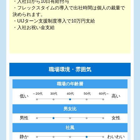
・入社日から10日有給付与
・フレックスタイムの導入で出社時間は個人の裁量で
決められます。
・UIJターン支援制度導入で10万円支給
・入社お祝い金支給
職場環境・雰囲気
職場の年齢層
～20代
30代
40代
50代
60代～
低い
高い
●
●
●
●
●
男女比
男性
●
●
●
●
●
女性
社風
静か
●
●
●
●
●
わいわい