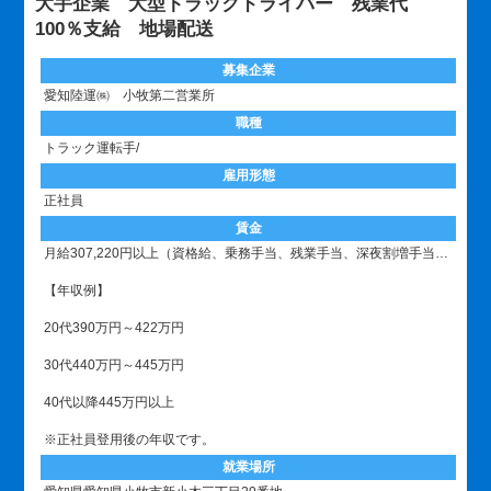
大手企業 大型トラックドライバー 残業代
100％支給 地場配送
募集企業
愛知陸運㈱ 小牧第二営業所
職種
トラック運転手/
雇用形態
正社員
賃金
月給307,220円以上（資格給、乗務手当、残業手当、深夜割増手当、含む）
【年収例】
20代390万円～422万円
30代440万円～445万円
40代以降445万円以上
※正社員登用後の年収です。
就業場所