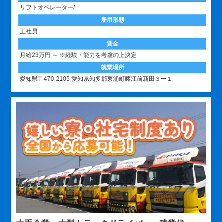
リフトオペレーター/
雇用形態
正社員
賃金
月給23万円 ～ ※経験・能力を考慮の上決定
就業場所
愛知県〒470-2105 愛知県知多郡東浦町藤江前新田３ー１