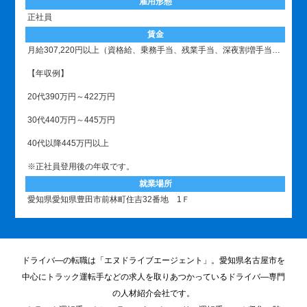
雇用形態
正社員
賃金
月給307,220円以上（資格給、乗務手当、残業手当、深夜割増手当、含む）
【年収例】
20代390万円～422万円
30代440万円～445万円
40代以降445万円以上
※正社員登用後の年収です。
就業場所
愛知県愛知県豊田市前林町住吉32番地 1Ｆ
ドライバ―の転職は「エヌドライブエージェント」。愛知県名古屋市を
中心にトラック運転手などの求人を取りあつかっているドライバ―専門
の人材紹介会社です。