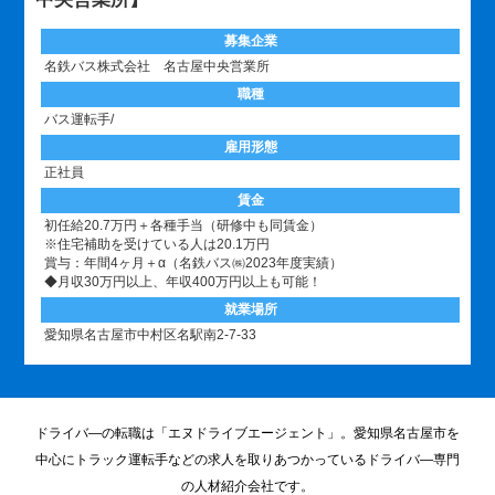
募集企業
名鉄バス株式会社 名古屋中央営業所
職種
バス運転手/
雇用形態
正社員
賃金
初任給20.7万円＋各種手当（研修中も同賃金）
※住宅補助を受けている人は20.1万円
賞与：年間4ヶ月＋α（名鉄バス㈱2023年度実績）
◆月収30万円以上、年収400万円以上も可能！
就業場所
愛知県名古屋市中村区名駅南2-7-33
ドライバ―の転職は「エヌドライブエージェント」。愛知県名古屋市を
中心にトラック運転手などの求人を取りあつかっているドライバ―専門
の人材紹介会社です。