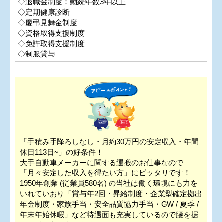
◇退職金制度：勤続年数3年以上
◇定期健康診断
◇慶弔見舞金制度
◇資格取得支援制度
◇免許取得支援制度
◇制服貸与
「手積み手降ろしなし・月約30万円の安定収入・年間
休日113日~」の好条件！
大手自動車メーカーに関する運搬のお仕事なので
「月々安定した収入を得たい方」にピッタリです！
1950年創業 (従業員580名) の当社は働く環境にも力を
いれていおり「賞与年2回・昇給制度・企業型確定拠出
年金制度・家族手当・安全品質協力手当・GW / 夏季 /
年末年始休暇」など待遇面も充実しているので腰を据