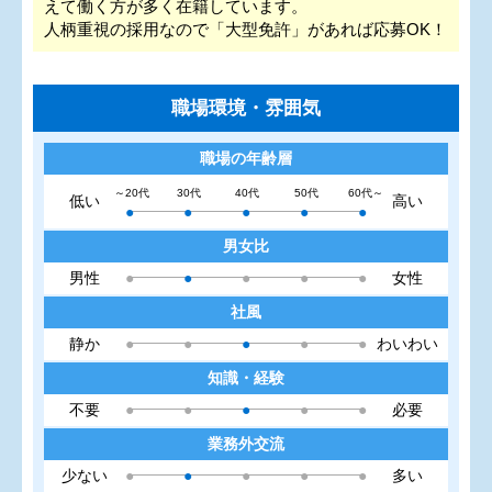
えて働く方が多く在籍しています。
人柄重視の採用なので「大型免許」があれば応募OK！
職場環境・雰囲気
職場の年齢層
～20代
30代
40代
50代
60代～
低い
高い
●
●
●
●
●
男女比
男性
●
●
●
●
●
女性
社風
静か
●
●
●
●
●
わいわい
知識・経験
不要
●
●
●
●
●
必要
業務外交流
少ない
●
●
●
●
●
多い