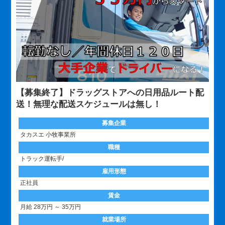
【募集終了】ドラッグストアへの日用品ルート配
送！無理な配送スケジュールは無し！
募集企業
タカスエ 小牧事業所
職種
トラック運転手/
雇用形態
正社員
賃金
月給 28万円 ～ 35万円
就業場所